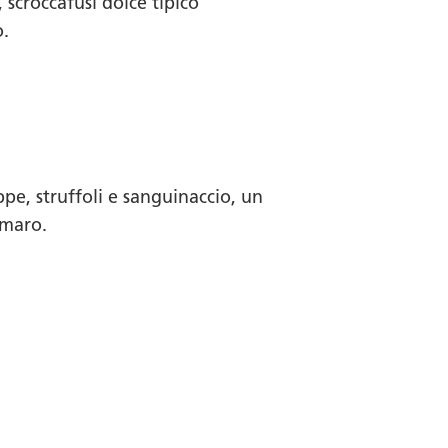
, scroccafusi dolce tipico
o.
ppe, struffoli e sanguinaccio, un
amaro.