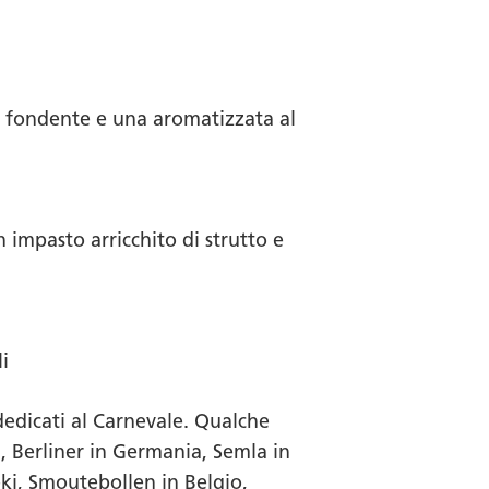
to fondente e una aromatizzata al
n impasto arricchito di strutto e
li
 dedicati al Carnevale. Qualche
a,
Berliner
in Germania,
Semla
in
ki
,
Smoutebollen
in Belgio,