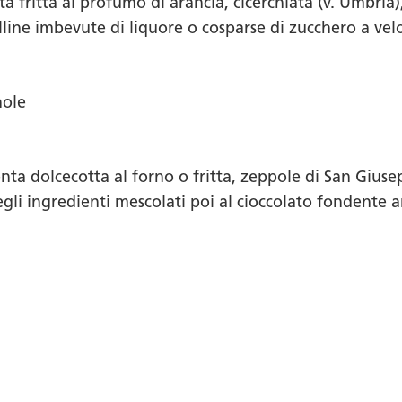
ta fritta al profumo di arancia, cicerchiata (v. Umbria)
lline imbevute di liquore o cosparse di zucchero a vel
nole
nta dolcecotta al forno o fritta, zeppole di San Giuse
egli ingredienti mescolati poi al cioccolato fondente 