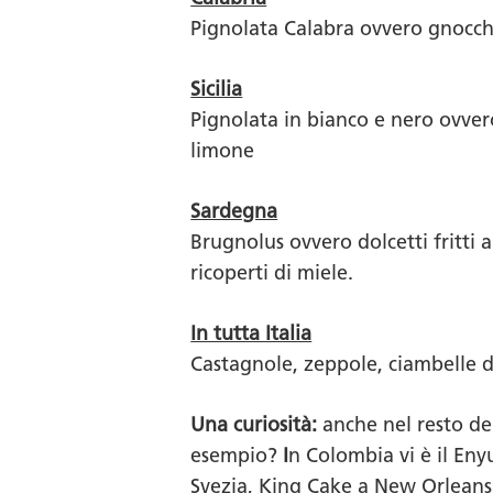
Pignolata Calabra ovvero gnocchett
Sicilia
Pignolata in bianco e nero ovvero
limone
Sardegna
Brugnolus ovvero dolcetti fritti a
ricoperti di miele.
In tutta Italia
Castagnole, zeppole, ciambelle di
Una curiosità:
anche nel resto del
esempio?
I
n Colombia vi è il
Eny
Svezia,
King Cake
a New Orleans