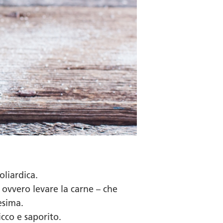
oliardica.
 ovvero levare la carne – che
esima.
icco e saporito.