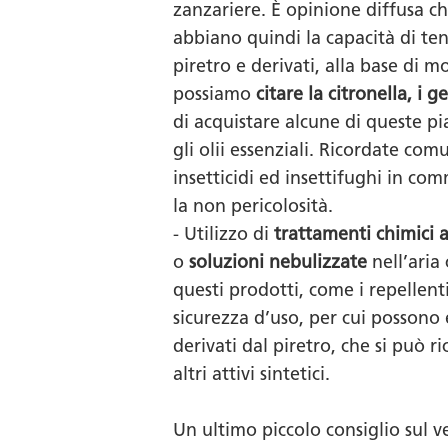
zanzariere. È opinione diffusa ch
abbiano quindi la capacità di ten
piretro e derivati, alla base di m
possiamo
citare la citronella, i g
di acquistare alcune di queste pia
gli olii essenziali. Ricordate co
insetticidi ed insettifughi in co
la non pericolosità.
- Utilizzo di
trattamenti chimici a
o
soluzioni nebulizzate
nell’aria
questi prodotti, come i repellent
sicurezza d’uso, per cui possono
derivati dal piretro, che si può r
altri attivi sintetici.
Un ultimo piccolo consiglio sul v