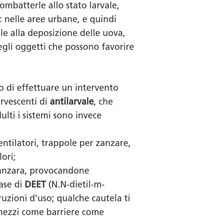
ombatterle allo stato larvale,
e: nelle aree urbane, e quindi
le alla deposizione delle uova,
egli oggetti che possono favorire
lo di effettuare un intervento
ervescenti di
antilarvale
, che
lti i sistemi sono invece
entilatori, trappole per zanzare,
ori;
a zanzara, provocandone
ase di
DEET
(N.N-dietil-m-
ruzioni d’uso; qualche cautela ti
 a mezzi come barriere come