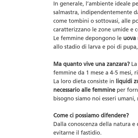
In generale, l’ambiente ideale p
salmastra, indipendentemente dall
come tombini o sottovasi, alle po
caratterizzano le zone umide e c
Le femmine depongono le
uova
allo stadio di larva e poi di pup
Ma quanto vive una zanzara?
La 
femmine da 1 mese a 4-5 mesi, r
La loro dieta consiste in
liquidi z
necessario alle femmine
per forn
bisogno siamo noi esseri umani, m
Come ci possiamo difendere?
Dalla conoscenza della natura e 
evitarne il fastidio.