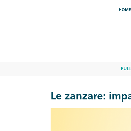
Salta al contenuto principale
HOME
PULI
Le zanzare: impa