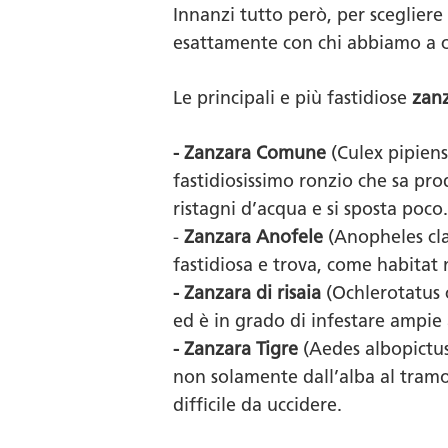
Innanzi tutto però, per scegliere
esattamente con chi abbiamo a c
Le principali e più fastidiose
zanz
- Zanzara Comune
(Culex pipiens
fastidiosissimo ronzio che sa pro
ristagni d’acqua e si sposta poc
-
Zanzara Anofele
(Anopheles cla
fastidiosa e trova, come habitat 
- Zanzara di risaia
(Ochlerotatus c
ed è in grado di infestare ampie 
- Zanzara Tigre
(Aedes albopictus)
non solamente dall’alba al tram
difficile da uccidere.