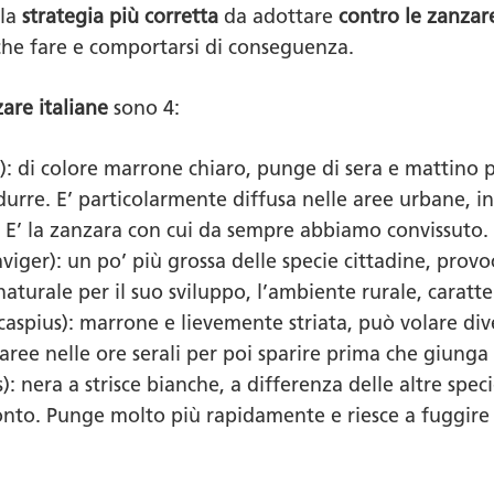
 la
strategia più corretta
da adottare
contro le zanzar
he fare e comportarsi di conseguenza.
are italiane
sono 4:
): di colore marrone chiaro, punge di sera e mattino p
durre. E’ particolarmente diffusa nelle aree urbane, in
o. E’ la zanzara con cui da sempre abbiamo convissuto.
viger): un po’ più grossa delle specie cittadine, pro
naturale per il suo sviluppo, l’ambiente rurale, caratte
aspius): marrone e lievemente striata, può volare diver
aree nelle ore serali per poi sparire prima che giunga 
: nera a strisce bianche, a differenza delle altre speci
onto. Punge molto più rapidamente e riesce a fuggir