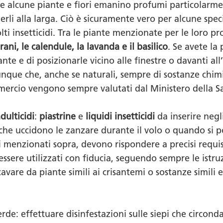
e alcune piante e fiori emanino profumi particolarment
erli alla larga. Ciò è sicuramente vero per alcune sp
olti insetticidi. Tra le piante menzionate per le loro pr
erani, le calendule, la lavanda e il basilico
. Se avete la 
nte e di posizionarle vicino alle finestre o davanti all’
munque che, anche se naturali, sempre di sostanze chimi
mmercio vengono sempre valutati dal Ministero della Sa
dulticidi
:
piastrine
e
liquidi insetticidi
da inserire negl
 che uccidono le zanzare durante il volo o quando si p
i menzionati sopra, devono rispondere a precisi requisit
 essere utilizzati con fiducia, seguendo sempre le ist
icavare da piante simili ai crisantemi o sostanze simili
erde: effettuare disinfestazioni sulle siepi che circon