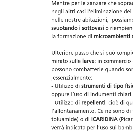
Mentre per le zanzare che sopragg
negli altri casi l’eliminazione de
nelle nostre abitazioni, possiam
svuotando i sottovasi
o riempiend
la formazione di
microambienti 
Ulteriore passo che si può compie
mirato sulle
larve
: in commercio 
possono combatterle quando sono 
,essenzialmente:
- Utilizzo di
strumenti di tipo fi
oppure l’uso di indumenti chiari 
- Utilizzo di
repellenti
, cioè di q
l’allontanamento. Ce ne sono di t
toluamide) o di
ICARIDINA
(Picar
verrà indicata per l’uso sui bamb