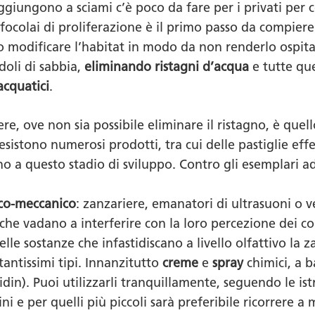
iungono a sciami c’è poco da fare per i privati per c
i focolai di proliferazione è il primo passo da compier
o modificare l’habitat in modo da non renderlo ospita
oli di sabbia,
eliminando ristagni d’acqua
e tutte qu
acquatici
.
re, ove non sia possibile eliminare il ristagno, è quel
esistono numerosi prodotti, tra cui delle pastiglie eff
a questo stadio di sviluppo. Contro gli esemplari adu
sico-meccanico
: zanzariere, emanatori di ultrasuoni o v
che vadano a interferire con la loro percezione dei col
uelle sostanze che infastidiscano a livello olfattivo l
antissimi tipi. Innanzitutto
creme
e
spray
chimici, a b
idin). Puoi utilizzarli tranquillamente, seguendo le ist
ini e per quelli più piccoli sarà preferibile ricorrere