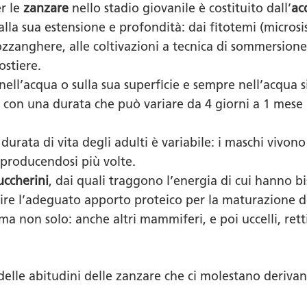
er le
zanzare
nello stadio giovanile è costituito dall’
ac
a sua estensione e profondità: dai fitotemi (microsist
zzanghere, alle coltivazioni a tecnica di sommersione 
ostiere.
nell’acqua o sulla sua superficie e sempre nell’acqua s
a, con una durata che può variare da 4 giorni a 1 mese
durata di vita degli adulti è variabile: i maschi vivono
iproducendosi più volte.
uccherini
, dai quali traggono l’energia di cui hanno 
ire l’adeguato apporto proteico per la maturazione de
a non solo: anche altri mammiferi, e poi uccelli, rettil
delle abitudini delle zanzare che ci molestano derivan