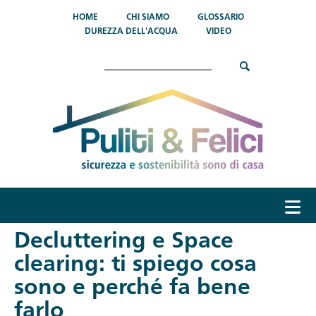
Salta al contenuto principale
HOME
CHI SIAMO
GLOSSARIO
DUREZZA DELL'ACQUA
VIDEO
Cerca
menu
Decluttering e Space
clearing: ti spiego cosa
sono e perché fa bene
farlo