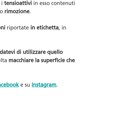
 i
tensioattivi
in esso contenuti
ro
rimozione
.
oni
riportate
in etichetta
, in
rdatevi di utilizzare quello
olta
macchiare la superficie che
acebook
e su
Instagram
.