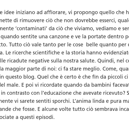
e idee iniziano ad affiorare, vi propongo quello che h
mette di rimuovere ciò che non dovrebbe esserci, qu
ente ‘contaminati’ da ciò che viviamo, vediamo e se
 quando sentite una canzone e ve la portate dentro per
tto. Tutto ciò vale tanto per le cose belle quanto per 
. Le ricerche scientifiche e la storia hanno evidenzia
le ricadute negative sulla nostra salute. Quindi, nel c
a maggior parte di noi: ci fa stare meglio. Come, qua
 in questo blog. Quel che è certo è che fin da piccoli c
à del male. E poi vi ricordate quando da bambini fac
n contrasto con l’educazione che avevate ricevuto? Sia
lmente vi sarete sentiti sporchi. L’anima linda e pura 
nde che fosse. E alcune volte tutto ciò sembrava incan
ciate a questi episodi.