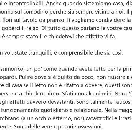
rni e incontrollabili. Anche quando sistemiamo casa, di
 nonna sul comodino perché sia sempre vicino a noi. Il
fiori sul tavolo da pranzo: lì vogliamo condividere la g
goderci il relax. Di tutto questo parlano le vostre case
è sempre stato lì e chiedetevi che effetto vi fa.
in voi, state tranquilli, è comprensibile che sia così.
ssimorico, un po’ come quando avete letto per la pr
Leopardi. Pulire dove si è pulito da poco, non riuscire 
re di casa se il letto non è rifatto a dovere, questi s
sone a chiedere aiuto. Sfatiamo alcuni miti. Non c’è a
egli effetti davvero devastanti. Sono talmente faticosi
unzionamento quotidiano e relazionale. Nella maggior
rano (a un occhio esterno, ndr) catastrofici e irrazio
ente. Sono delle vere e proprie ossessioni.