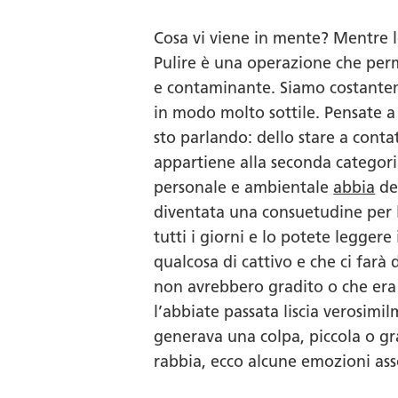
Cosa vi viene in mente? Mentre l
Pulire è una operazione che per
e contaminante. Siamo costantem
in modo molto sottile. Pensate a
sto parlando: dello stare a conta
appartiene alla seconda categoria
personale e ambientale
abbia
del
diventata una consuetudine per l
tutti i giorni e lo potete leggere
qualcosa di cattivo e che ci far
non avrebbero gradito o che era i
l’abbiate passata liscia verosimi
generava una colpa, piccola o gra
rabbia, ecco alcune emozioni asso