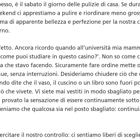
so, è il sabato il giorno delle pulizie di casa. Se dur
weekend ci apprestiamo a pulire e riordinare meno gr
orma di apparente bellezza e perfezione per la nostra
rno.
rfetto. Ancora ricordo quando all’università mia mam
‘come puoi studiare in questo casino?’. Non so come ci
ica che stavo facendo. Sicuramente fare ordine mette o
nue, senza interruzioni. Desideriamo chiudere ciò che
 dite che il vaso, il cuscino o un libro sono fuori p
ò che vivete. Vi siete mai vestiti in modo sbagliato 
e provato la sensazione di essere continuamente sotto 
iteniamo che qualcosa sia nel posto sbagliato: continu
citare il nostro controllo: ci sentiamo liberi di sceg