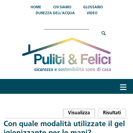
Salta al contenuto principale
HOME
CHI SIAMO
GLOSSARIO
DUREZZA DELL'ACQUA
VIDEO
Cerca
menu
Schede primarie
Visualizza
(scheda attiva)
Risultati
Con quale modalità utilizzate il gel