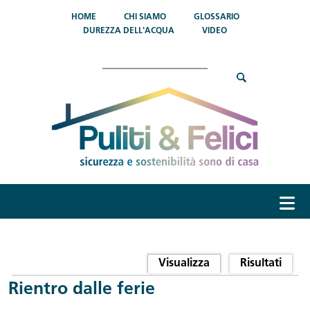
Salta al contenuto principale
HOME
CHI SIAMO
GLOSSARIO
DUREZZA DELL'ACQUA
VIDEO
Cerca
menu
Schede primarie
Visualizza
(scheda attiva)
Risultati
Rientro dalle ferie