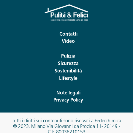
Contatti
Video
Pulizia
Sicurezza
Sostenibilità
Lifestyle
Note legali
Privacy Policy
Tutti i diritti sui contenuti sono riservati a Federchimica
© 2023. Milano Via Giovanni da Procida 11- 20149 -
C.F. 80036210153