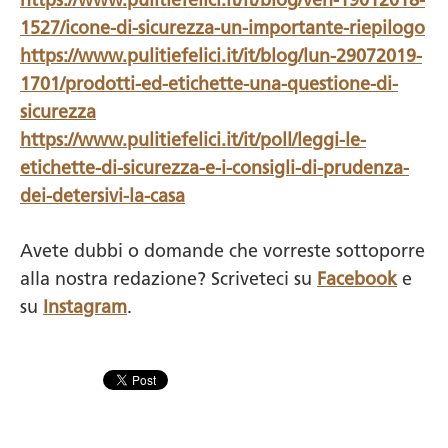
https://www.pulitiefelici.it/it/blog/ven-19012018-
1527/icone-di-sicurezza-un-importante-riepilogo
https://www.pulitiefelici.it/it/blog/lun-29072019-
1701/prodotti-ed-etichette-una-questione-di-
sicurezza
https://www.pulitiefelici.it/it/poll/leggi-le-
etichette-di-sicurezza-e-i-consigli-di-prudenza-
dei-detersivi-la-casa
Avete dubbi o domande che vorreste sottoporre
alla nostra redazione? Scriveteci su
Facebook
e
su
Instagram
.