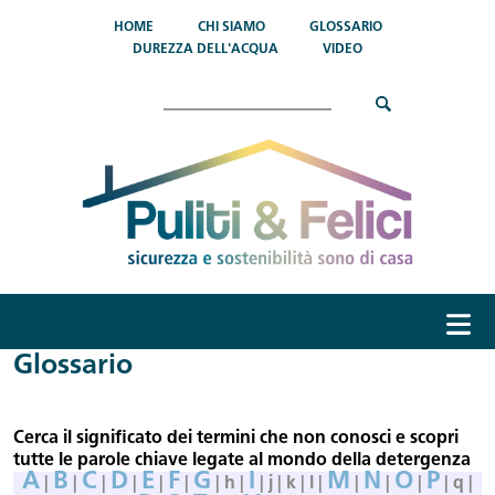
Salta al contenuto principale
HOME
CHI SIAMO
GLOSSARIO
DUREZZA DELL'ACQUA
VIDEO
Cerca
menu
Glossario
Cerca il significato dei termini che non conosci e scopri
tutte le parole chiave legate al mondo della detergenza
A
B
C
D
E
F
G
I
M
N
O
P
|
|
|
|
|
|
| h |
| j | k | l |
|
|
|
| q |