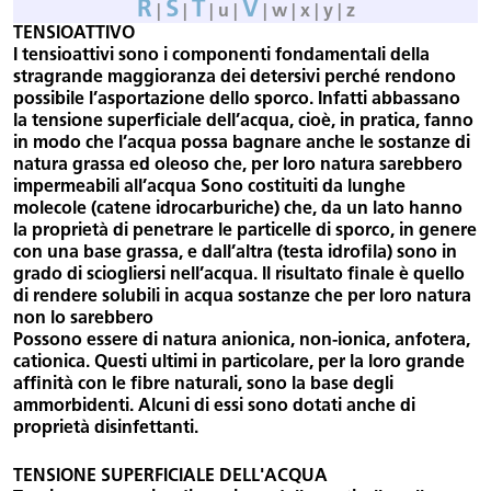
R
S
T
V
|
|
| u |
| w | x | y | z
TENSIOATTIVO
I tensioattivi sono i componenti fondamentali della
stragrande maggioranza dei detersivi perché rendono
possibile l’asportazione dello sporco. Infatti abbassano
la tensione superficiale dell’acqua, cioè, in pratica, fanno
in modo che l’acqua possa bagnare anche le sostanze di
natura grassa ed oleoso che, per loro natura sarebbero
impermeabili all’acqua Sono costituiti da lunghe
molecole (catene idrocarburiche) che, da un lato hanno
la proprietà di penetrare le particelle di sporco, in genere
con una base grassa, e dall’altra (testa idrofila) sono in
grado di sciogliersi nell’acqua. Il risultato finale è quello
di rendere solubili in acqua sostanze che per loro natura
non lo sarebbero
Possono essere di natura anionica, non-ionica, anfotera,
cationica. Questi ultimi in particolare, per la loro grande
affinità con le fibre naturali, sono la base degli
ammorbidenti. Alcuni di essi sono dotati anche di
proprietà disinfettanti.
TENSIONE SUPERFICIALE DELL'ACQUA