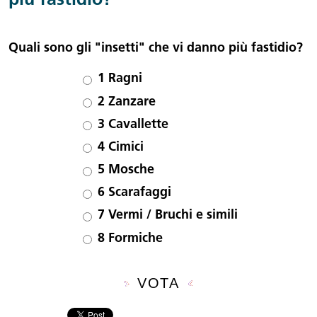
più fastidio?
Quali sono gli "insetti" che vi danno più fastidio?
Scelte
1
Ragni
2
Zanzare
3
Cavallette
4
Cimici
5
Mosche
6
Scarafaggi
7
Vermi / Bruchi e simili
8
Formiche