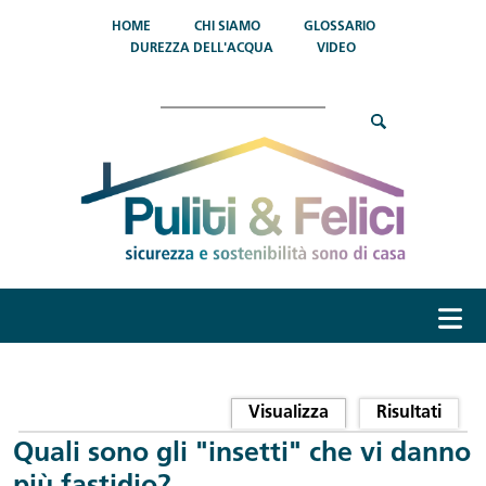
Salta al contenuto principale
HOME
CHI SIAMO
GLOSSARIO
DUREZZA DELL'ACQUA
VIDEO
Cerca
menu
Schede primarie
Visualizza
(scheda attiva)
Risultati
Quali sono gli "insetti" che vi danno