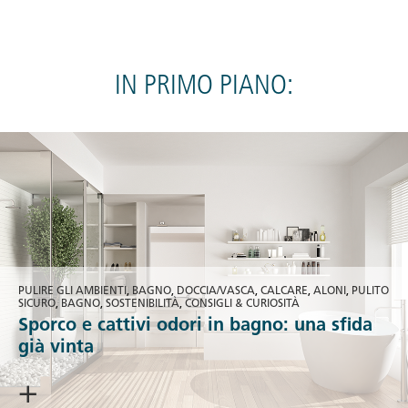
IN PRIMO PIANO:
PULIRE GLI AMBIENTI
,
BAGNO
,
DOCCIA/VASCA
,
CALCARE
,
ALONI
,
PULITO
SICURO
,
BAGNO
,
SOSTENIBILITÀ
,
CONSIGLI & CURIOSITÀ
Sporco e cattivi odori in bagno: una sfida
già vinta
> CONTINUA A LEGGERE <