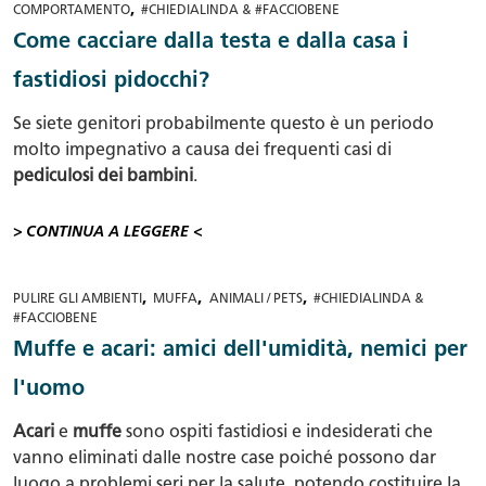
,
COMPORTAMENTO
#CHIEDIALINDA & #FACCIOBENE
Come cacciare dalla testa e dalla casa i
fastidiosi pidocchi?
Se siete genitori probabilmente questo è un periodo
molto impegnativo a causa dei frequenti casi di
pediculosi dei bambini
.
> CONTINUA A LEGGERE <
,
,
,
PULIRE GLI AMBIENTI
MUFFA
ANIMALI / PETS
#CHIEDIALINDA &
#FACCIOBENE
Muffe e acari: amici dell'umidità, nemici per
l'uomo
Acari
e
muffe
sono ospiti fastidiosi e indesiderati che
vanno eliminati dalle nostre case poiché possono dar
luogo a problemi seri per la salute, potendo costituire la