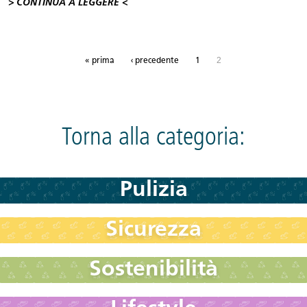
> CONTINUA A LEGGERE <
Pagine
2
« prima
‹ precedente
1
Torna alla categoria:
Pulizia
Sicurezza
Sostenibilità