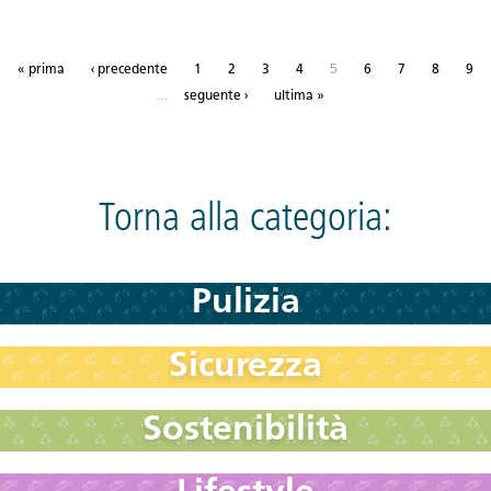
Pagine
5
« prima
‹ precedente
1
2
3
4
6
7
8
9
…
seguente ›
ultima »
Torna alla categoria:
Pulizia
Sicurezza
Sostenibilità