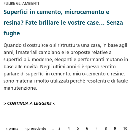
PULIRE GLI AMBIENTI
Superfici in cemento, microcemento e
resina? Fate brillare le vostre case… Senza
fughe
Quando si costruisce o si ristruttura una casa, in base agli
anni, i materiali cambiano e le proposte relative a
superfici più moderne, eleganti e performanti mutano in
base alle novità. Negli ultimi anni si è spesso sentito
parlare di superfici in cemento, micro-cemento e resine:
sono materiali molto utilizzati perché resistenti e di facile
manutenzione.
> CONTINUA A LEGGERE <
Pagine
…
7
« prima
‹ precedente
3
4
5
6
8
9
10